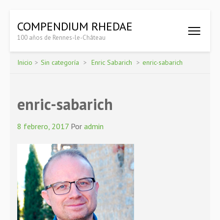
Saltar
COMPENDIUM RHEDAE
al
100 años de Rennes-le-Château
contenido
(presiona
la
Inicio
>
Sin categoría
>
Enric Sabarich
>
enric-sabarich
tecla
Intro)
enric-sabarich
8 febrero, 2017
Por
admin